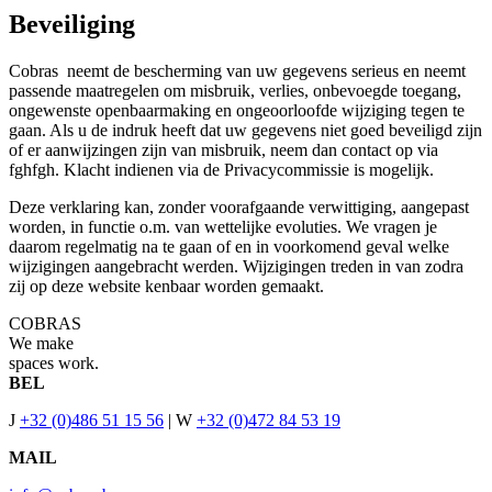
Beveiliging
Cobras neemt de bescherming van uw gegevens serieus en neemt
passende maatregelen om misbruik, verlies, onbevoegde toegang,
ongewenste openbaarmaking en ongeoorloofde wijziging tegen te
gaan. Als u de indruk heeft dat uw gegevens niet goed beveiligd zijn
of er aanwijzingen zijn van misbruik, neem dan contact op via
fghfgh. Klacht indienen via de Privacycommissie is mogelijk.
Deze verklaring kan, zonder voorafgaande verwittiging, aangepast
worden, in functie o.m. van wettelijke evoluties. We vragen je
daarom regelmatig na te gaan of en in voorkomend geval welke
wijzigingen aangebracht werden. Wijzigingen treden in van zodra
zij op deze website kenbaar worden gemaakt.
COBRAS
We make
spaces work.
BEL
J
+32 (0)486 51 15 56
| W
+32 (0)472 84 53 19
MAIL